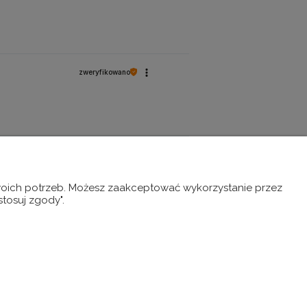
zweryfikowano
opinia niezweryfikowana
Twoich potrzeb. Możesz zaakceptować wykorzystanie przez
ania opinii, tak aby
stosuj zgody".
ziesz takie opinie, o
io
zweryfikowano