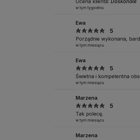
Ocena klienta:
Doskonale
w tym tygodniu
Ewa
5
Porządnie wykonana, bard
w tym miesiącu
Ewa
5
Świetna i kompetentna obsł
w tym miesiącu
Marzena
5
Tak polecę.
w tym miesiącu
Marzena