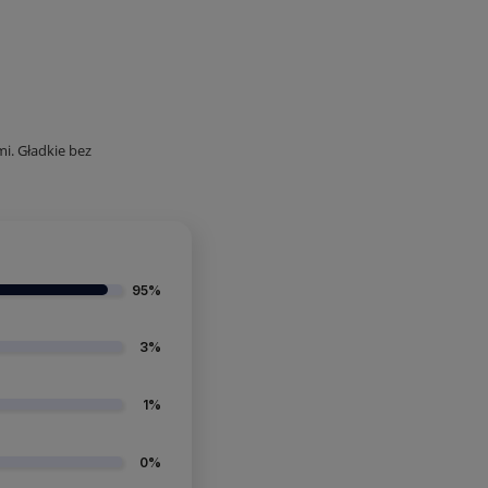
i. Gładkie bez
95%
3%
1%
0%