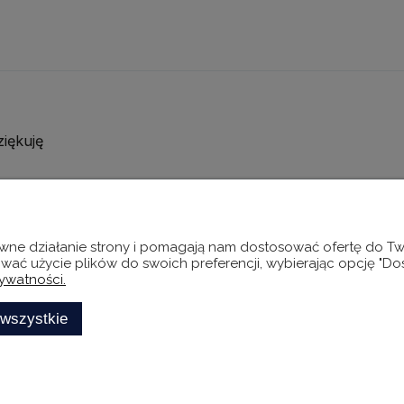
ziękuję
rawne działanie strony i pomagają nam dostosować ofertę do 
śmy szczęśliwi, że możemy pomóc Ci ulepszyć proces zbier
ować użycie plików do swoich preferencji, wybierając opcję "Do
jak świetny jest Twój biznes. Dzięki temu narzędziu zdobęd
rywatności.
Trzymamy kciuki za owocną współpracę, ekipa TrustMate.
 wszystkie