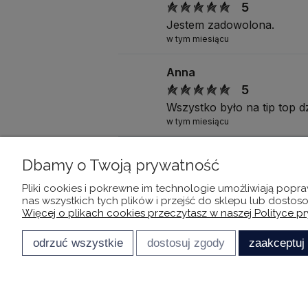
5
Jestem zadowolona.
w tym miesiącu
Anna
5
Wszystko było na tip top d
w tym miesiącu
Zespół TrustMate.io
Dbamy o Twoją prywatność
5
Pliki cookies i pokrewne im technologie umożliwiają pop
Witamy na pokładzie! Jeste
nas wszystkich tych plików i przejść do sklepu lub dostos
pokazać wszystkim dookoła 
Więcej o plikach cookies przeczytasz w naszej Polityce p
których zawsze marzyłeś! 
w tym miesiącu
odrzuć wszystkie
dostosuj zgody
zaakceptuj
Ewa
5
Bardzo szybko i sprawnie.