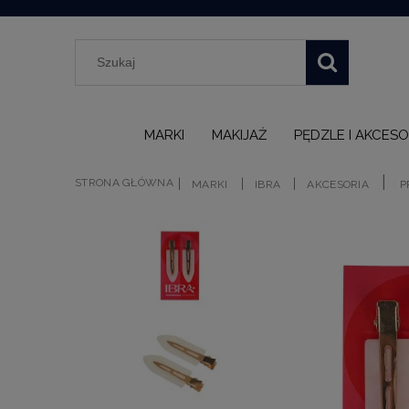
MARKI
MAKIJAŻ
PĘDZLE I AKCESO
|
|
|
|
STRONA GŁÓWNA
MARKI
IBRA
AKCESORIA
P