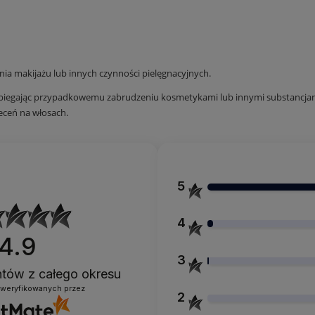
a makijażu lub innych czynności pielęgnacyjnych.
pobiegając przypadkowemu zabrudzeniu kosmetykami lub innymi substancjam
eceń na włosach.
5
4
4.9
3
entów
z całego okresu
zweryfikowanych przez
2