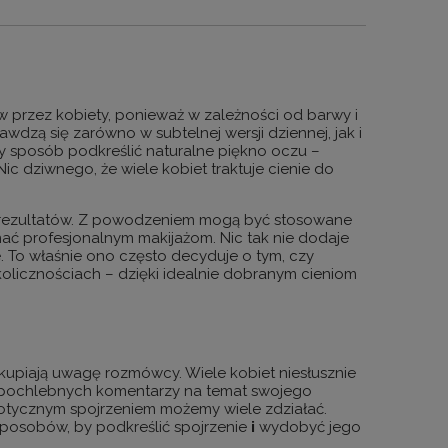
 przez kobiety, ponieważ w zależności od barwy i
awdzą się zarówno w subtelnej wersji dziennej, jak i
 sposób podkreślić naturalne piękno oczu –
ic dziwnego, że wiele kobiet traktuje cienie do
ch rezultatów. Z powodzeniem mogą być stosowane
ać profesjonalnym makijażom. Nic tak nie dodaje
. To właśnie ono często decyduje o tym, czy
olicznościach – dzięki idealnie dobranym cieniom
kupiają uwagę rozmówcy. Wiele kobiet niesłusznie
czy pochlebnych komentarzy na temat swojego
otycznym spojrzeniem
możemy wiele zdziałać.
 sposobów, by
podkreślić spojrzenie
i
wydobyć jego