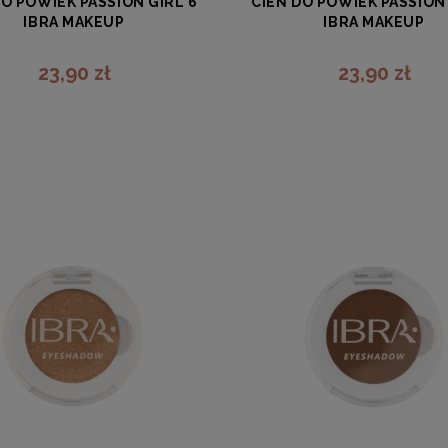
DO POWIEK PASSION GIRL 6
CIEŃ DO POWIEK PASSION 
IBRA MAKEUP
IBRA MAKEUP
IBRA
IBRA
23,90 zł
23,90 zł
zobacz więcej
zobacz więcej