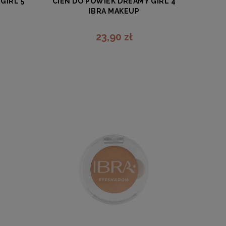
GIRL 5
CIEŃ DO POWIEK DREAMY GIRL 4
IBRA MAKEUP
IBRA
23,90 zł
zobacz więcej