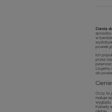
Cienie d
sposobu a
w bardzi
wydobywaj
powiek j
Ich popu
przez os
pewności 
czujemy 
do powie
Cienie
Oczy, to
maluje s
wyglądu.
Kobiety 
głębię
.