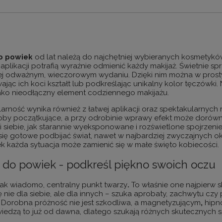
o powiek
od lat należą do najchętniej wybieranych kosmetyków
plikacji potrafią wyraźnie odmienić każdy makijaż. Świetnie spr
ej odważnym, wieczorowym wydaniu. Dzięki nim można w prosty
ąc ich koci kształt lub podkreślając unikalny kolor tęczówki. N
ako nieodłączny element codziennego makijażu.
larność wynika również z łatwej aplikacji oraz spektakularny
oby początkujące, a przy odrobinie wprawy efekt może dorówn
siebie, jak starannie wyeksponowane i rozświetlone spojrzenie
się gotowe podbijać świat, nawet w najbardziej zwyczajnych ok
k każda sytuacja może zamienić się w małe święto kobiecości.
 do powiek - podkreśl piękno swoich oczu
 jak wiadomo,
centralny punkt twarzy
.
To właśnie one najpierw s
ię nie dla siebie, ale dla innych – szuka aprobaty, zachwytu 
 Dorobna próżność nie jest szkodliwa, a
magnetyzującym
,
hipn
wiedzą to już od dawna, dlatego szukają różnych skutecznych