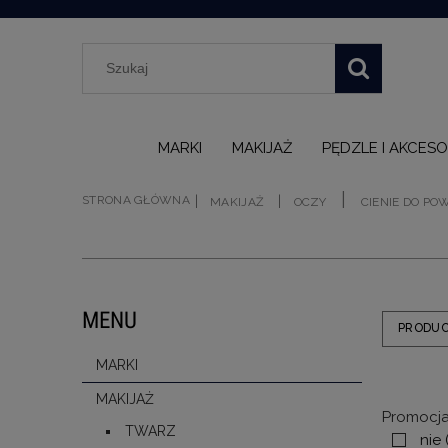
MARKI
MAKIJAŻ
PĘDZLE I AKCESO
|
|
|
STRONA GŁÓWNA
MAKIJAŻ
OCZY
CIENIE DO PO
MENU
PRODU
MARKI
MAKIJAŻ
Promocja
TWARZ
nie