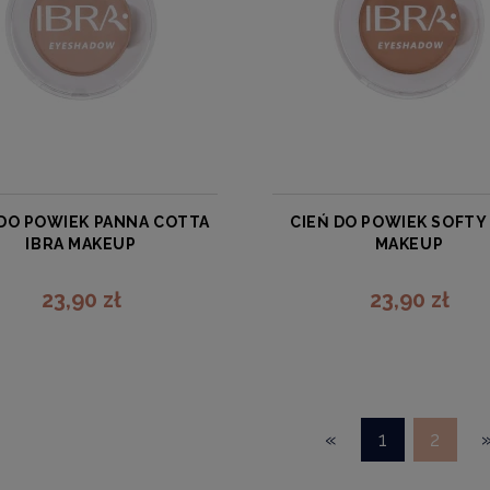
 DO POWIEK PANNA COTTA
CIEŃ DO POWIEK SOFTY
IBRA MAKEUP
MAKEUP
IBRA
IBRA
23,90 zł
23,90 zł
zobacz więcej
zobacz więcej
«
1
2