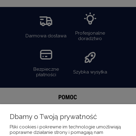
Profesjonalne
Darmowa dostawa
doradztwo
Bezpieczne
Szybka wysyłka
płatności
POMOC
MOJE KONTO
Dbamy o Twoją prywatność
Pliki cookies i pokrewne im technologie umożliwiają
INFORMACJE
poprawne działanie strony i pomagają nam