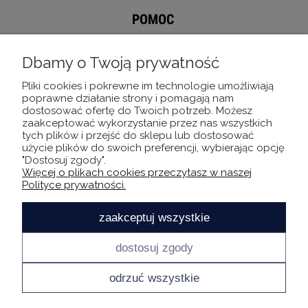
POMOC
MOJE KONTO
Dbamy o Twoją prywatność
Pliki cookies i pokrewne im technologie umożliwiają
INFORMACJE
poprawne działanie strony i pomagają nam
dostosować ofertę do Twoich potrzeb. Możesz
zaakceptować wykorzystanie przez nas wszystkich
O NAS
tych plików i przejść do sklepu lub dostosować
użycie plików do swoich preferencji, wybierając opcję
"Dostosuj zgody".
Więcej o plikach cookies przeczytasz w naszej
Bądź bliżej INNSI
Polityce prywatności.
zaakceptuj wszystkie
dostosuj zgody
odrzuć wszystkie
2026
Innsi