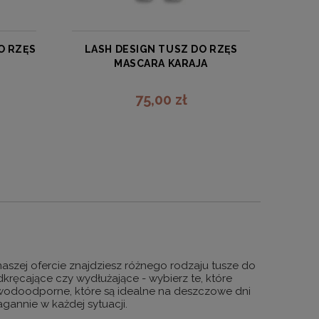
O RZĘS
LASH DESIGN TUSZ DO RZĘS
MASCARA KARAJA
KARAJA
75,00 zł
zobacz więcej
naszej ofercie znajdziesz różnego rodzaju tusze do
dkręcające czy wydłużające - wybierz te, które
e wodoodporne, które są idealne na deszczowe dni
agannie w każdej sytuacji.