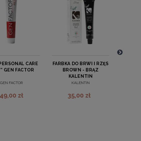
PERSONAL CARE
FARBKA DO BRWI I RZĘS
LASH D
” GEN FACTOR
BROWN - BRĄZ
RZĘS M
KALENTIN
GEN FACTOR
KALENTIN
49,00 zł
35,00 zł
7