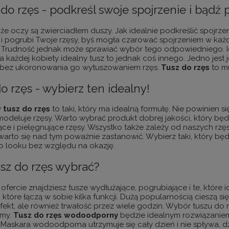
do rzęs - podkreśl swoje spojrzenie i bądź
 że oczy są zwierciadłem duszy. Jak idealnie podkreślić spojrz
i pogrubi Twoje rzęsy, byś mogła czarować spojrzeniem w każde
. Trudność jednak może sprawiać wybór tego odpowiedniego. 
a każdej kobiety idealny tusz to jednak coś innego. Jedno jes
 bez ukoronowania go wytuszowaniem rzęs.
Tusz
do rzęs
to mu
o rzęs - wybierz ten idealny!
y
tusz
do rzęs
to taki, który ma idealną formułę. Nie powinien si
modeluje rzęsy. Warto wybrać produkt dobrej jakości, który bę
ce i pielęgnujące rzęsy. Wszystko także zależy od naszych rzęs
 warto się nad tym poważnie zastanowić. Wybierz taki, który bę
o looku bez względu na okazję.
usz do rzęs wybrać?
ofercie znajdziesz tusze wydłużające, pogrubiające i te, które 
 które łączą w sobie kilka funkcji. Dużą popularnością cieszą 
fekt, ale również trwałość przez wiele godzin. Wybór tuszu do 
emy.
Tusz
do
rzęs wodoodporny
będzie idealnym rozwiązaniem
 Maskara wodoodporna utrzymuje się cały dzień i nie spływa, 