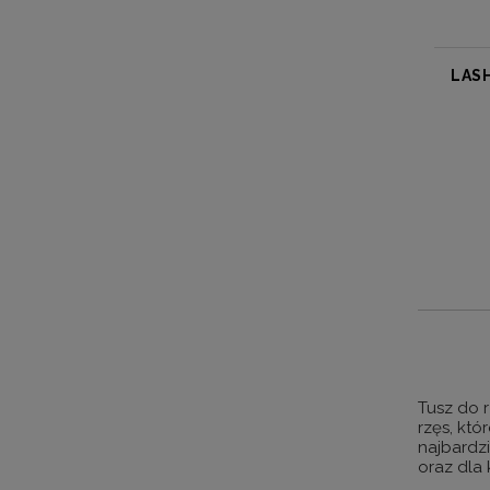
LAS
Tusz do r
rzęs, któ
najbardz
oraz dla 