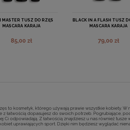
H MASTER TUSZ DO RZĘS
BLACK IN A FLASH TUSZ D
MASCARA KARAJA
MASCARA KARAJA
KARAJA
KARAJA
85,00 zł
79,00 zł
zobacz więcej
zobacz więcej
zęs to kosmetyk, którego używają prawie wszystkie kobiety. W 
re z łatwością dopasujesz do swoich potrzeb. Pogrubiające, po
iej Ci odpowiadają. Z łatwością znajdziesz u nas również tusz
kobiet uprawiających sport. Dzięki nim będziesz wyglądać nien