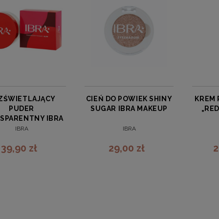
ZŚWIETLAJĄCY
CIEŃ DO POWIEK SHINY
KREM 
PUDER
SUGAR IBRA MAKEUP
„RED
SPARENTNY IBRA
MAKEUP NR 3
IBRA
IBRA
39,90 zł
29,00 zł
2