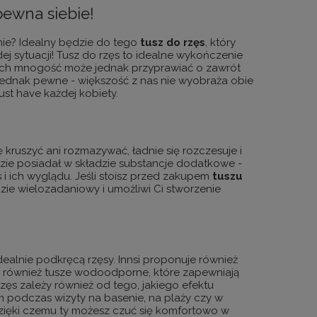
 pewna siebie!
enie? Idealny będzie do tego
tusz
do rzęs
, który
j sytuacji!
Tusz do rzęs to idealne wykończenie
Ich mnogość może jednak przyprawiać o zawrót
t jednak pewne - większość z nas nie wyobraża obie
st have każdej kobiety.
ę kruszyć ani rozmazywać, ładnie się rozczesuje i
dzie posiadał w składzie substancje dodatkowe -
 i ich wyglądu. Jeśli stoisz przed zakupem
tuszu
dzie wielozadaniowy i umożliwi Ci stworzenie
idealnie podkręcą rzęsy. Innsi proponuje również
się również tusze wodoodporne, które zapewniają
rzęs zależy również od tego, jakiego efektu
 podczas wizyty na basenie, na plaży czy w
dzięki czemu ty możesz czuć się komfortowo w