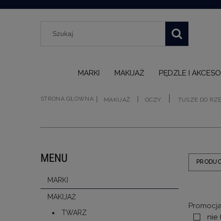
MARKI
MAKIJAŻ
PĘDZLE I AKCESO
|
|
|
STRONA GŁÓWNA
MAKIJAŻ
OCZY
TUSZE DO RZ
MENU
PRODU
MARKI
MAKIJAŻ
Promocja
TWARZ
nie