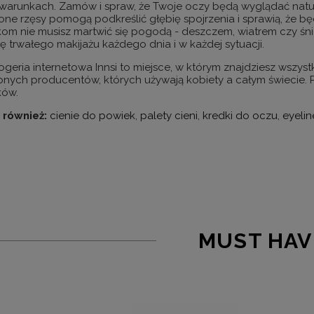
 warunkach.
Zamów i spraw, że Twoje oczy będą wyglądać natural
one rzęsy pomogą podkreślić głębię spojrzenia i sprawią, że b
om nie musisz martwić się pogodą - deszczem, wiatrem czy śn
ę trwałego makijażu każdego dnia i w każdej sytuacji.
geria internetowa Innsi to miejsce, w którym znajdziesz wszys
nych producentów, których używają kobiety a całym świecie.
ków.
 również:
cienie do powiek
,
palety cieni
,
kredki do oczu
,
eyelin
MUST HAV