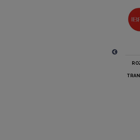
ODŻYWCZY KREM
RO
PRZECIWZMARSZCZKOWY
DO TWARZY VITAMIN E
TRAN
SYNERGY CREAM
C:SOUL
C:SOUL
99,00 zł