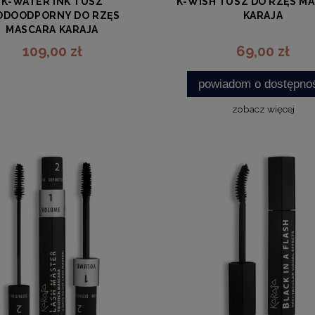
K-WATER INK TUSZ
K-WISH TUSZ DO RZĘS M
DOODPORNY DO RZĘS
KARAJA
MASCARA KARAJA
KARAJA
KARAJA
109,00 zł
69,00 zł
powiadom o dostępno
zobacz więcej
zobacz więcej