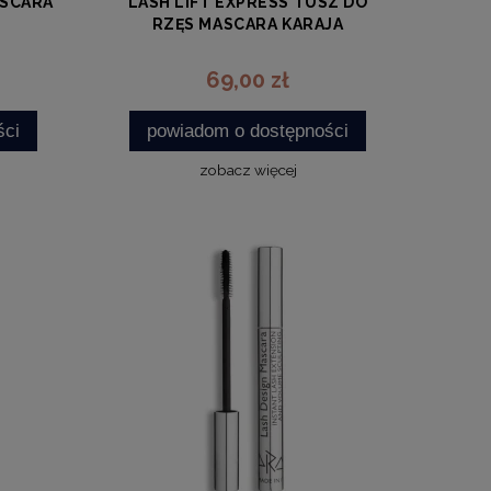
ASCARA
LASH LIFT EXPRESS TUSZ DO
RZĘS MASCARA KARAJA
KARAJA
69,00 zł
ści
powiadom o dostępności
zobacz więcej