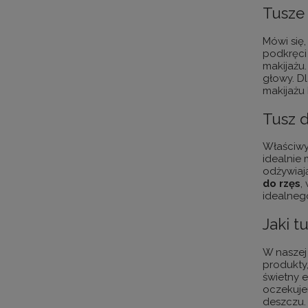
Tusze 
Mówi się,
podkręci 
makijażu
głowy. Dl
makijażu
Tusz d
Właściw
idealnie 
odżywiają
do rzęs
,
idealneg
Jaki t
W naszej 
produkty,
świetny e
oczekuj
deszczu.