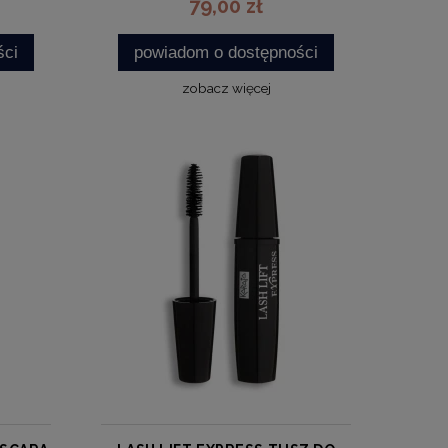
79,00 zł
ści
powiadom o dostępności
zobacz więcej