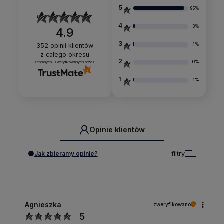
5
95%
4
3%
4.9
3
1%
352
opinii klientów
z całego okresu
2
0%
zebranych i zweryfikowanych przez
1
1%
Opinie klientów
Jak zbieramy opinie?
filtry
Agnieszka
zweryfikowano
5