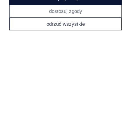
kciuki za owocną współpracę, ekipa TrustMate.io
w tym miesiącu
dostosuj zgody
odrzuć wszystkie
Ewa
zweryfikowano
5
Bardzo szybko i sprawnie.
w tym miesiącu
Ewa
zweryfikowano
5
Bardzo ładna , tylko szkoda , że nie ma zapięcia.
w tym miesiącu
Maciej
zweryfikowano
5
Oki
2026-06-10
Anita
zweryfikowano