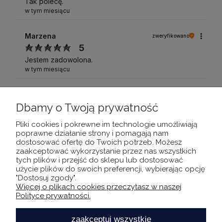
Tak polecę.
w tym miesiącu
Marzena
zweryfikowano
5
Jestem zadowolona.
w tym miesiącu
Anna
zweryfikowano
5
Dbamy o Twoją prywatność
Wszystko było na tip top dziękuję
Pliki cookies i pokrewne im technologie umożliwiają
w tym miesiącu
poprawne działanie strony i pomagają nam
dostosować ofertę do Twoich potrzeb. Możesz
zaakceptować wykorzystanie przez nas wszystkich
Zespół TrustMate.io
opinia niezweryfikowana
tych plików i przejść do sklepu lub dostosować
5
użycie plików do swoich preferencji, wybierając opcję
Witamy na pokładzie! Jesteśmy szczęśliwi, że
"Dostosuj zgody".
Więcej o plikach cookies przeczytasz w naszej
możemy pomóc Ci ulepszyć proces zbierania opinii,
Polityce prywatności.
tak aby pokazać wszystkim dookoła jak świetny jest
Twój biznes. Dzięki temu narzędziu zdobędziesz
zaakceptuj wszystkie
takie opinie, o których zawsze marzyłeś! Trzymamy