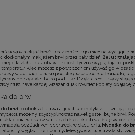
perfekcyjny makijaż brwi? Teraz możesz go mieć na wyciągnięci
zyć doskonałym makijażem brwi przez cały dzień.
Żel
utrwalają
niego kształtu, bez obaw o nieestetycznie wyglądające, poskle
 temperatur, więc możesz z powodzeniem używać go w czasie
 łatwy w aplikacji, dzięki specjalnej szczoteczce. Ponadto, t
ywany do rzęs jako baza pod tusz. Dzięki czemu, rzęsy stają s
iwy must have każdej wizażanki, jak również kobiety dbającej 
ka do brwi
do
brwi
to obok żeli utrwalających kosmetyki zapewniające f
ydełka możemy zdyscyplinować nawet gęste i bujne brwi. Posi
ć układania włosków w różnych kierunkach według swoich pref
 wymagają bez żadnych poprawek w ciągu dnia.
Mydełka
do
b
aturalny wygląd. Formuła mydełek gwarantuje trwałą stylizację