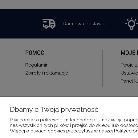
Darmowa dostawa
POMOC
MOJE 
Regulamin
Twoje 
Zwroty i reklamacje
Ustawie
Panel kl
Dbamy o Twoją prywatność
Pliki cookies i pokrewne im technologie umożliwiają pop
nas wszystkich tych plików i przejść do sklepu lub dostos
Więcej o plikach cookies przeczytasz w naszej Polityce p