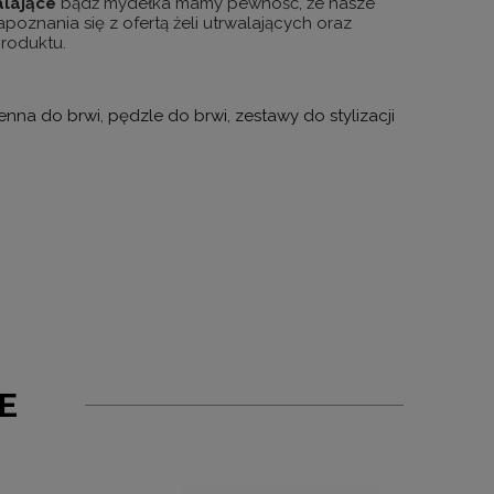
alające
bądź mydełka mamy pewność, że nasze
oznania się z ofertą żeli utrwalających oraz
produktu.
enna do brwi
,
pędzle do brwi
,
zestawy do stylizacji
E