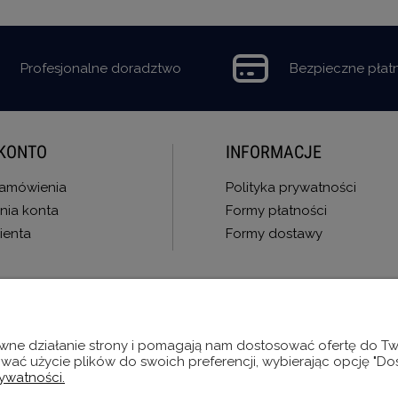
Profesjonalne doradztwo
Bezpieczne płat
KONTO
INFORMACJE
zamówienia
Polityka prywatności
nia konta
Formy płatności
ienta
Formy dostawy
Regulamin konkursu
Bądź bliżej INNSI
rawne działanie strony i pomagają nam dostosować ofertę do 
ować użycie plików do swoich preferencji, wybierając opcję "Do
rywatności.