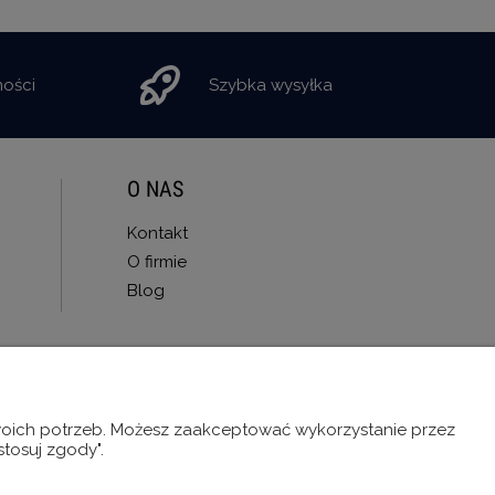
ności
Szybka wysyłka
O NAS
Kontakt
O firmie
Blog
Twoich potrzeb. Możesz zaakceptować wykorzystanie przez
stosuj zgody".