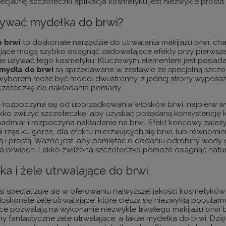
ecjalnej szczoteczki aplikacja kosmetyku jest niezwykle prosta
żywać mydełka do brwi?
 brwi
to doskonałe narzędzie do utrwalania makijażu brwi, cha
ące mogą szybko osiągnąć zadowalające efekty przy pierwszej st
e używać tego kosmetyku. Kluczowym elementem jest posiadan
mydła do brwi
są sprzedawane w zestawie ze specjalną szczot
yborem może być model dwustronny, z jednej strony wyposażon
zczoteczkę do nakładania pomady.
ję rozpoczyna się od uporządkowania włosków brwi, najpierw wy
ekko zwilżyć szczoteczkę, aby uzyskać pożądaną konsystencję
nadmiar i rozpoczyna nakładanie na brwi. Efekt końcowy zależy
nii rzęs ku górze, dla efektu mierzwiących się brwi, lub równomi
ą i prostą. Ważne jest, aby pamiętać o dodaniu odrobiny wody
 brwiach. Lekko zwilżona szczoteczka pomoże osiągnąć naturaln
a i żele utrwalające do brwi
nsi specjalizuje się w oferowaniu najwyższej jakości kosmetyk
oskonałe żele utrwalające, które cieszą się niezwykłą popular
ące pozwalają na wykonanie niezwykle trwałego makijażu brwi b
y fantastyczne żele utrwalające, a także mydełka do brwi. Dzi