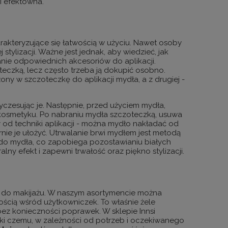
 i efektowna.
rakteryzujące się łatwością w użyciu. Nawet osoby
ylizacji. Ważne jest jednak, aby wiedzieć, jak
ie odpowiednich akcesoriów do aplikacji.
eczką, lecz często trzeba ją dokupić osobno.
y w szczoteczkę do aplikacji mydła, a z drugiej -
czesując je. Następnie, przed użyciem mydła,
 kosmetyku. Po nabraniu mydła szczoteczką, usuwa
 od techniki aplikacji - można mydło nakładać od
ernie je ułożyć. Utrwalanie brwi mydłem jest metodą
 do mydła, co zapobiega pozostawianiu białych
y efekt i zapewni trwałość oraz piękno stylizacji.
ów do makijażu. W naszym asortymencie można
nością wśród użytkowniczek. To właśnie żele
ez konieczności poprawek. W sklepie Innsi
ęki czemu, w zależności od potrzeb i oczekiwanego