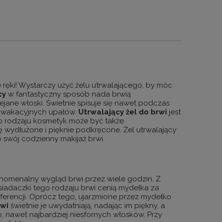
e ręki! Wystarczy użyć żelu utrwalającego, by móc
cy
w fantastyczny sposób nada brwią
jane włoski. Świetnie spisuje się nawet podczas
 wakacyjnych upałów.
Utrwalający
żel
do
brwi
jest
ego rodzaju kosmetyk może być także
ię wydłużone i pięknie podkręcone. Żel utrwalający
o swój codzienny makijaż brwi.
enomenalny wygląd brwi przez wiele godzin. Z
adaczki tego rodzaju brwi cenią mydełka za
erencji. Oprócz tego, ujarzmione przez mydełko
rwi
świetnie je uwydatniają, nadając im piękny, a
, nawet najbardziej niesfornych włosków. Przy