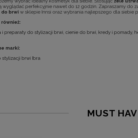
ożemy wybrać idealny kosmetyk dla siebie. Stosując
żele
utrw
ą wyglądać perfekcyjnie nawet do 12 godzin. Zapraszamy do zap
do
brwi
w sklepie Innsi oraz wybrania najlepszego dla siebie 
 również:
 i preparaty do stylizacji brwi
,
cienie do brwi
,
kredy i pomady
,
h
e marki:
stylizacji brwi Ibra
MUST HAV