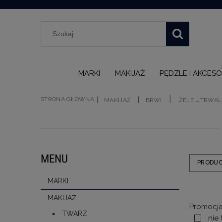
MARKI
MAKIJAŻ
PĘDZLE I AKCESO
|
|
|
STRONA GŁÓWNA
MAKIJAŻ
BRWI
ŻELE UTRWAL
MENU
PRODU
MARKI
MAKIJAŻ
Promocja
TWARZ
nie