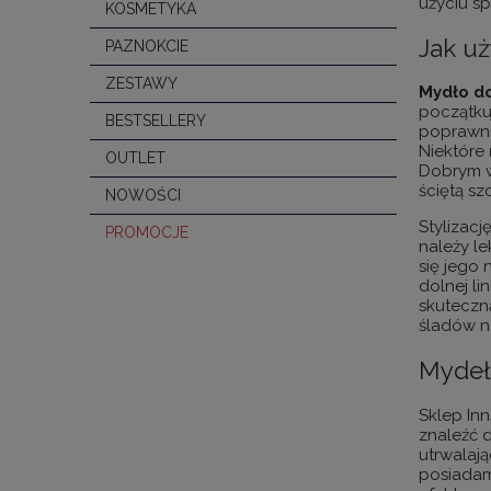
użyciu sp
KOSMETYKA
Jak u
PAZNOKCIE
ZESTAWY
Mydło do
początkuj
BESTSELLERY
poprawni
Niektóre
OUTLET
Dobrym w
ściętą s
NOWOŚCI
Stylizac
PROMOCJE
należy l
się jego 
dolnej li
skuteczn
śladów na
Mydełk
Sklep In
znaleźć d
utrwalaj
posiadam