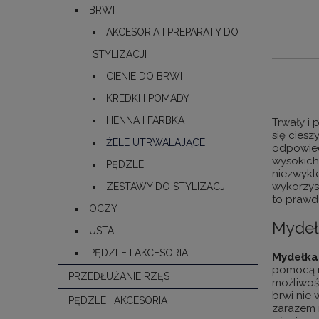
BRWI
AKCESORIA I PREPARATY DO
STYLIZACJI
CIENIE DO BRWI
KREDKI I POMADY
HENNA I FARBKA
Trwały i 
się cies
ŻELE UTRWALAJĄCE
odpowied
wysokich
PĘDZLE
niezwykle
wykorzyst
ZESTAWY DO STYLIZACJI
to prawdz
OCZY
Mydeł
USTA
PĘDZLE I AKCESORIA
Mydełka
pomocą m
PRZEDŁUŻANIE RZĘS
możliwoś
brwi nie
PĘDZLE I AKCESORIA
zarazem n