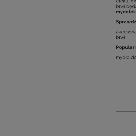
efektu m
brwi będ
mydełek
Sprawdź
akcesoria
brwi
Popularn
mydło do 