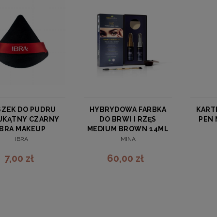
SZEK DO PUDRU
HYBRYDOWA FARBKA
KART
JKĄTNY CZARNY
DO BRWI I RZĘS
PEN 
IBRA MAKEUP
MEDIUM BROWN 14ML
MINA IBROW
IBRA
MINA
7,00 zł
60,00 zł