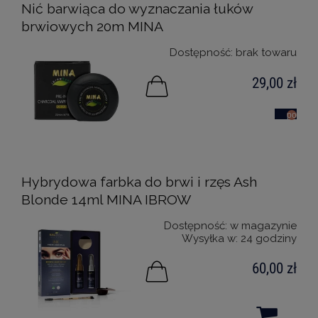
Nić barwiąca do wyznaczania łuków
brwiowych 20m MINA
Dostępność:
brak towaru
29,00 zł
powiad
o
dostępn
Hybrydowa farbka do brwi i rzęs Ash
Blonde 14ml MINA IBROW
Dostępność:
w magazynie
Wysyłka w:
24 godziny
60,00 zł