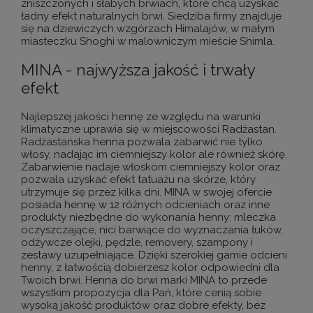
zniszczonych i słabych brwiach, które chcą uzyskać
ładny efekt naturalnych brwi. Siedziba firmy znajduje
się na dziewiczych wzgórzach Himalajów, w małym
miasteczku Shoghi w malowniczym mieście Shimla.
MINA - najwyższa jakość i trwały
efekt
Najlepszej jakości hennę ze względu na warunki
klimatyczne uprawia się w miejscowości Radżastan.
Radżastańska henna pozwala zabarwić nie tylko
włosy, nadając im ciemniejszy kolor ale również skórę.
Zabarwienie nadaje włoskom ciemniejszy kolor oraz
pozwala uzyskać efekt tatuażu na skórze, który
utrzymuje się przez kilka dni. MINA w swojej ofercie
posiada hennę w 12 różnych odcieniach oraz inne
produkty niezbędne do wykonania henny: mleczka
oczyszczające, nici barwiące do wyznaczania łuków,
odżywcze olejki, pędzle, removery, szampony i
zestawy uzupełniające. Dzięki szerokiej gamie odcieni
henny, z łatwością dobierzesz kolor odpowiedni dla
Twoich brwi. Henna do brwi marki MINA to przede
wszystkim propozycja dla Pań, które cenią sobie
wysoką jakość produktów oraz dobre efekty, bez