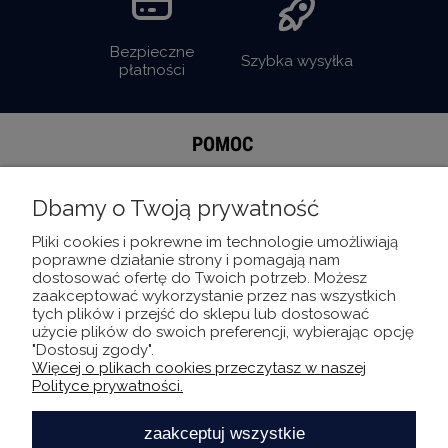
Bezpieczne
Szybka wysyłka
płatności
POMOC
MOJE KONTO
Dbamy o Twoją prywatność
Pliki cookies i pokrewne im technologie umożliwiają
INFORMACJE
poprawne działanie strony i pomagają nam
dostosować ofertę do Twoich potrzeb. Możesz
zaakceptować wykorzystanie przez nas wszystkich
O NAS
tych plików i przejść do sklepu lub dostosować
użycie plików do swoich preferencji, wybierając opcję
"Dostosuj zgody".
Więcej o plikach cookies przeczytasz w naszej
Bądź bliżej INNSI
Polityce prywatności.
zaakceptuj wszystkie