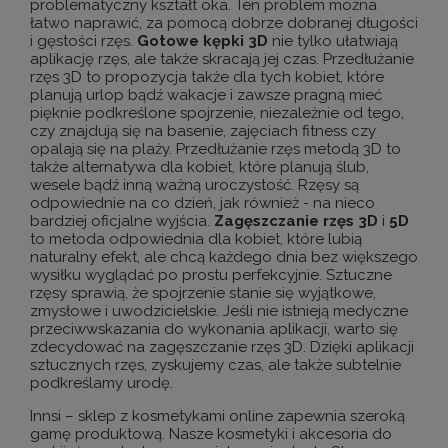
problematyczny kształt oka. Ten problem można
łatwo naprawić, za pomocą dobrze dobranej długości
i gęstości rzęs.
Gotowe
kępki
3D
nie tylko ułatwiają
aplikację rzęs, ale także skracają jej czas. Przedłużanie
rzęs 3D to propozycja także dla tych kobiet, które
planują urlop bądź wakacje i zawsze pragną mieć
pięknie podkreślone spojrzenie, niezależnie od tego,
czy znajdują się na basenie, zajęciach fitness czy
opalają się na plaży. Przedłużanie rzęs metodą 3D to
także alternatywa dla kobiet, które planują ślub,
wesele bądź inną ważną uroczystość. Rzęsy są
odpowiednie na co dzień, jak również - na nieco
bardziej oficjalne wyjścia.
Zagęszczanie rzęs 3D
i
5D
to metoda odpowiednia dla kobiet, które lubią
naturalny efekt, ale chcą każdego dnia bez większego
wysiłku wyglądać po prostu perfekcyjnie. Sztuczne
rzęsy sprawią, że spojrzenie stanie się wyjątkowe,
zmysłowe i uwodzicielskie. Jeśli nie istnieją medyczne
przeciwwskazania do wykonania aplikacji, warto się
zdecydować na zagęszczanie rzęs 3D. Dzięki aplikacji
sztucznych rzęs, zyskujemy czas, ale także subtelnie
podkreślamy urodę.
Innsi – sklep z kosmetykami online zapewnia szeroką
gamę produktową. Nasze kosmetyki i akcesoria do