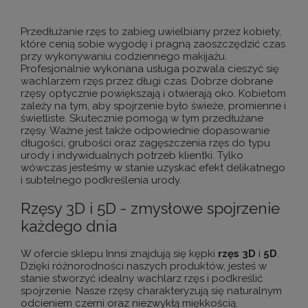
Przedłużanie rzęs to zabieg uwielbiany przez kobiety,
które cenią sobie wygodę i pragną zaoszczędzić czas
przy wykonywaniu codziennego makijażu.
Profesjonalnie wykonana usługa pozwala cieszyć się
wachlarzem rzęs przez długi czas. Dobrze dobrane
rzęsy optycznie powiększają i otwierają oko. Kobietom
zależy na tym, aby spojrzenie było świeże, promienne i
świetliste. Skutecznie pomogą w tym przedłużane
rzęsy. Ważne jest także odpowiednie dopasowanie
długości, grubości oraz zagęszczenia rzęs do typu
urody i indywidualnych potrzeb klientki. Tylko
wówczas jesteśmy w stanie uzyskać efekt delikatnego
i subtelnego podkreślenia urody.
Rzęsy 3D i 5D - zmysłowe spojrzenie
każdego dnia
W ofercie sklepu Innsi znajdują się kępki
rzęs
3D
i
5D
.
Dzięki różnorodności naszych produktów, jesteś w
stanie stworzyć idealny wachlarz rzęs i podkreślić
spojrzenie. Nasze rzęsy charakteryzują się naturalnym
odcieniem czerni oraz niezwykłą miękkością.