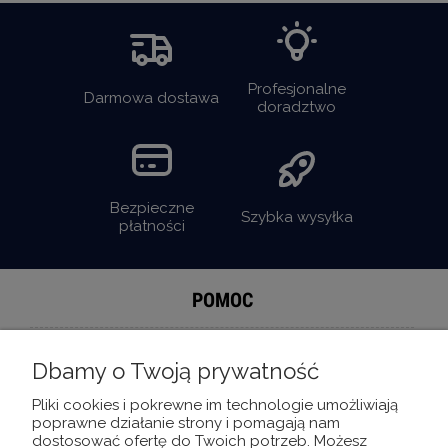
Profesjonalne
Darmowa dostawa
doradztwo
Bezpieczne
Szybka wysyłka
płatności
POMOC
MOJE KONTO
Dbamy o Twoją prywatność
INFORMACJE
Pliki cookies i pokrewne im technologie umożliwiają
poprawne działanie strony i pomagają nam
dostosować ofertę do Twoich potrzeb. Możesz