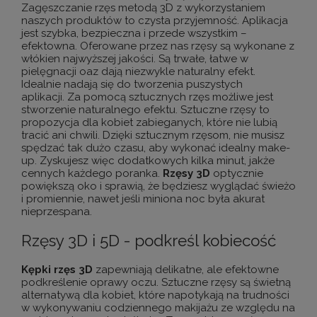
Zagęszczanie rzęs metodą 3D z wykorzystaniem
naszych produktów to czysta przyjemność. Aplikacja
jest szybka, bezpieczna i przede wszystkim –
efektowna. Oferowane przez nas rzęsy są wykonane z
włókien najwyższej jakości. Są trwałe, łatwe w
pielęgnacji oaz dają niezwykle naturalny efekt.
Idealnie nadają się do tworzenia puszystych
aplikacji.
Za pomocą sztucznych rzęs możliwe jest
stworzenie naturalnego efektu. Sztuczne rzęsy to
propozycja dla kobiet zabieganych, które nie lubią
tracić ani chwili. Dzięki sztucznym rzęsom, nie musisz
spędzać tak dużo czasu, aby wykonać idealny make-
up. Zyskujesz więc dodatkowych kilka minut, jakże
cennych każdego poranka.
Rzęsy
3D
optycznie
powiększą oko i sprawią, że będziesz wyglądać świeżo
i promiennie, nawet jeśli miniona noc była akurat
nieprzespana.
Rzęsy 3D i 5D - podkreśl kobiecość
Kępki
rzęs
3D
zapewniają delikatne, ale efektowne
podkreślenie oprawy oczu. Sztuczne rzęsy są świetną
alternatywą dla kobiet, które napotykają na trudności
w wykonywaniu codziennego makijażu ze względu na