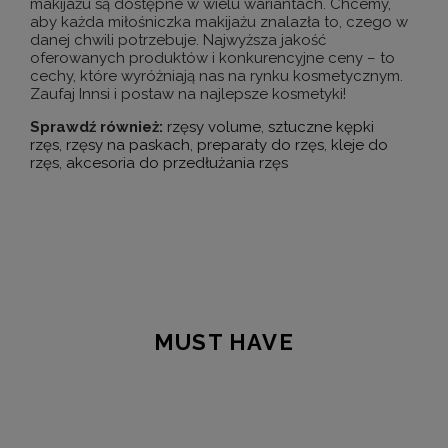
makijażu są dostępne w wielu wariantach. Chcemy,
aby każda miłośniczka makijażu znalazła to, czego w
danej chwili potrzebuje. Najwyższa jakość
oferowanych produktów i konkurencyjne ceny – to
cechy, które wyróżniają nas na rynku kosmetycznym.
Zaufaj Innsi i postaw na najlepsze kosmetyki!
Sprawdź również:
rzęsy volume
,
sztuczne kępki
rzęs
,
rzęsy na paskach
,
preparaty do rzęs
,
kleje do
rzęs
,
akcesoria do przedłużania rzęs
MUST HAVE