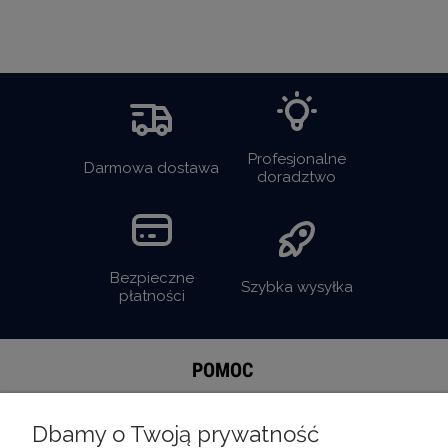
Profesjonalne
Darmowa dostawa
doradztwo
Bezpieczne
Szybka wysyłka
płatności
POMOC
MOJE KONTO
Dbamy o Twoją prywatność