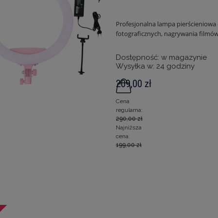
Profesjonalna lampa pierścieniowa 
fotograficznych, nagrywania filmó
Dostępność:
w magazynie
Wysyłka w:
24 godziny
209,00 zł
Cena
regularna:
290,00 zł
Najniższa
cena:
199,00 zł