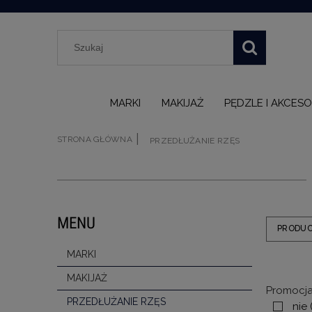
MARKI
MAKIJAŻ
PĘDZLE I AKCESO
|
STRONA GŁÓWNA
PRZEDŁUŻANIE RZĘS
MENU
PRODU
MARKI
MAKIJAŻ
Promocja
PRZEDŁUŻANIE RZĘS
nie