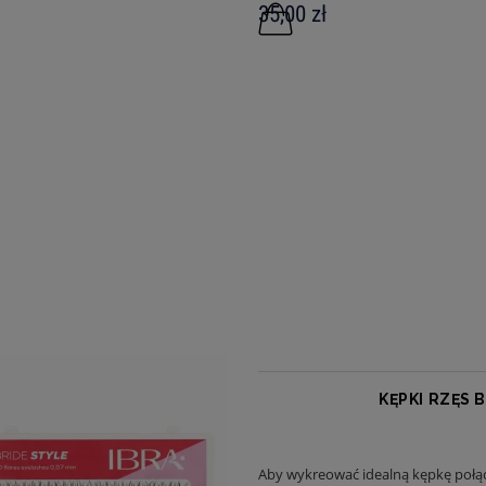
35,00 zł
KĘPKI RZĘS 
Aby wykreować idealną kępkę połąc