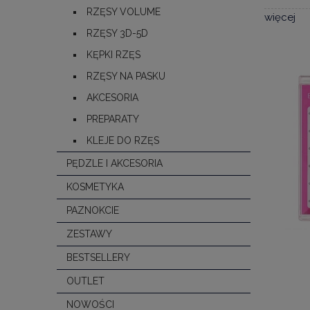
RZĘSY VOLUME
więcej
RZĘSY 3D-5D
KĘPKI RZĘS
RZĘSY NA PASKU
AKCESORIA
PREPARATY
KLEJE DO RZĘS
PĘDZLE I AKCESORIA
KOSMETYKA
PAZNOKCIE
ZESTAWY
BESTSELLERY
OUTLET
NOWOŚCI