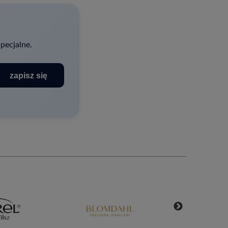
pecjalne.
zapisz się