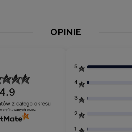
OPINIE
5
4
4.9
3
entów
z całego okresu
zweryfikowanych przez
2
1