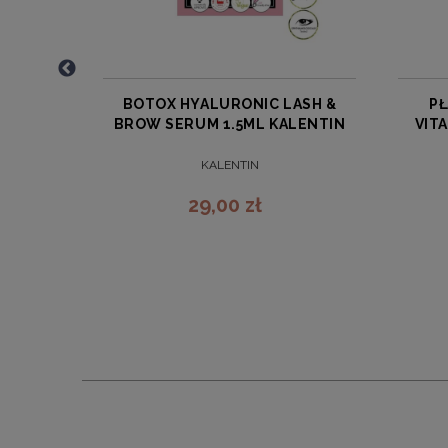
ASH &
PŁATKI POD OCZY ALOE &
ZE
LENTIN
VITAMINA C 10 PAR KALENTIN
PROF
KALENTIN
49,00 zł