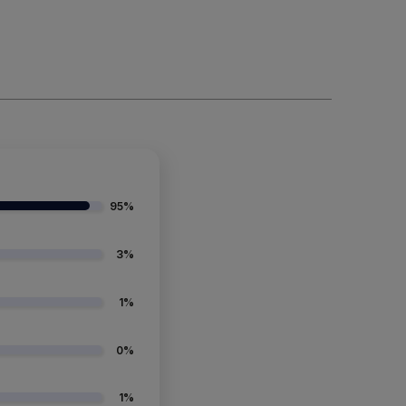
95%
3%
1%
0%
1%