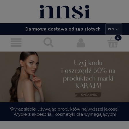
Darmowa dostawa od 150 złotych.
Wyraź siebie, używając produktów najwyższej jakości.
Wybierz akcesoria i kosmetyki dla wymagających!