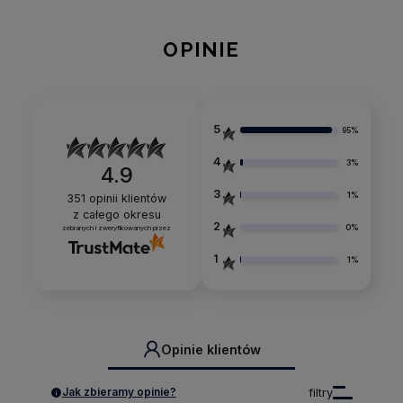
OPINIE
5
95%
4
3%
4.9
3
1%
351
opinii klientów
z całego okresu
2
0%
zebranych i zweryfikowanych przez
1
1%
Opinie klientów
Jak zbieramy opinie?
filtry