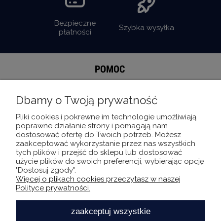
Bezpieczne
Szybka wysyłka
płatności
POMOC
MOJE KONTO
Dbamy o Twoją prywatność
Pliki cookies i pokrewne im technologie umożliwiają
INFORMACJE
poprawne działanie strony i pomagają nam
dostosować ofertę do Twoich potrzeb. Możesz
zaakceptować wykorzystanie przez nas wszystkich
O NAS
tych plików i przejść do sklepu lub dostosować
użycie plików do swoich preferencji, wybierając opcję
"Dostosuj zgody".
Więcej o plikach cookies przeczytasz w naszej
Bądź bliżej INNSI
Polityce prywatności.
zaakceptuj wszystkie