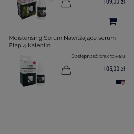
109,00 zł
Moisturising Serum Nawilżające serum
Etap 4 Kalentin
Dostępność:
brak towaru
105,00 zł
powiad
o
dostępn