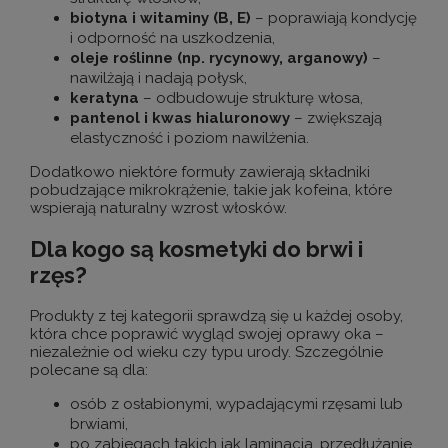
biotyna i witaminy (B, E)
– poprawiają kondycję
i odporność na uszkodzenia,
oleje roślinne (np. rycynowy, arganowy)
–
nawilżają i nadają połysk,
keratyna
– odbudowuje strukturę włosa,
pantenol i kwas hialuronowy
– zwiększają
elastyczność i poziom nawilżenia.
Dodatkowo niektóre formuły zawierają składniki
pobudzające mikrokrążenie, takie jak kofeina, które
wspierają naturalny wzrost włosków.
Dla kogo są kosmetyki do brwi i
rzęs?
Produkty z tej kategorii sprawdzą się u każdej osoby,
która chce poprawić wygląd swojej oprawy oka –
niezależnie od wieku czy typu urody. Szczególnie
polecane są dla:
osób z osłabionymi, wypadającymi rzęsami lub
brwiami,
po zabiegach takich jak laminacja, przedłużanie