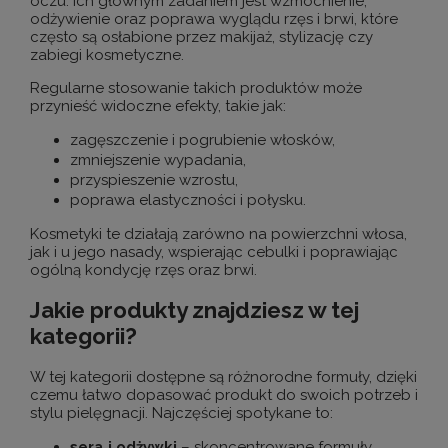
oczu. Ich głównym zadaniem jest wzmocnienie,
odżywienie oraz poprawa wyglądu rzęs i brwi, które
często są osłabione przez makijaż, stylizację czy
zabiegi kosmetyczne.
Regularne stosowanie takich produktów może
przynieść widoczne efekty, takie jak:
zagęszczenie i pogrubienie włosków,
zmniejszenie wypadania,
przyspieszenie wzrostu,
poprawa elastyczności i połysku.
Kosmetyki te działają zarówno na powierzchni włosa,
jak i u jego nasady, wspierając cebulki i poprawiając
ogólną kondycję rzęs oraz brwi.
Jakie produkty znajdziesz w tej
kategorii?
W tej kategorii dostępne są różnorodne formuły, dzięki
czemu łatwo dopasować produkt do swoich potrzeb i
stylu pielęgnacji. Najczęściej spotykane to:
sera i odżywki
– skoncentrowane formuły