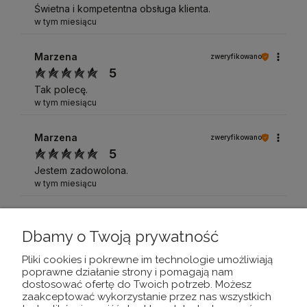
Świetna i kompetentna obsługa klienta.
w tym miesiącu
Marzena
zweryfikowano
5
Tak polecę.
w tym miesiącu
Marzena
zweryfikowano
5
Jestem zadowolona.
w tym miesiącu
Anna
zweryfikowano
Dbamy o Twoją prywatność
5
Wszystko było na tip top dziękuję
Pliki cookies i pokrewne im technologie umożliwiają
w tym miesiącu
poprawne działanie strony i pomagają nam
dostosować ofertę do Twoich potrzeb. Możesz
zaakceptować wykorzystanie przez nas wszystkich
Zespół TrustMate.io
opinia niezweryfikowana