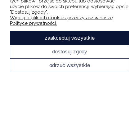
tych plików i przejść do sklepu lub dostosować
5
użycie plików do swoich preferencji, wybierając opcję
Witamy na pokładzie! Jesteśmy szczęśliwi, że
"Dostosuj zgody".
Więcej o plikach cookies przeczytasz w naszej
możemy pomóc Ci ulepszyć proces zbierania opinii,
Polityce prywatności.
tak aby pokazać wszystkim dookoła jak świetny jest
Twój biznes. Dzięki temu narzędziu zdobędziesz
zaakceptuj wszystkie
takie opinie, o których zawsze marzyłeś! Trzymamy
kciuki za owocną współpracę, ekipa TrustMate.io
w tym miesiącu
dostosuj zgody
odrzuć wszystkie
Ewa
zweryfikowano
5
Bardzo szybko i sprawnie.
w tym miesiącu
Ewa
zweryfikowano
5
Bardzo ładna , tylko szkoda , że nie ma zapięcia.
w tym miesiącu
Maciej
zweryfikowano