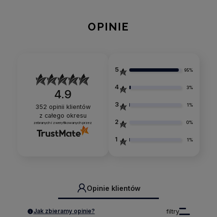
OPINIE
5
95%
4
3%
4.9
3
1%
352
opinii klientów
z całego okresu
2
0%
zebranych i zweryfikowanych przez
1
1%
Opinie klientów
Jak zbieramy opinie?
filtry