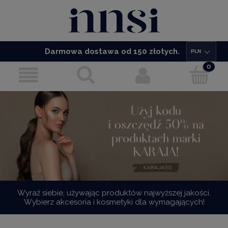
Darmowa dostawa od 150 złotych.
Wyraź siebie, używając produktów najwyższej jakości.
Wybierz akcesoria i kosmetyki dla wymagających!